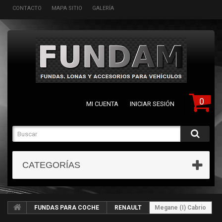
CONTACTO
MAPA SITIO
GALERÍA
0
MI CUENTA
INICIAR SESIÓN
CATEGORÍAS
FUNDAS PARA COCHE
RENAULT
Megane (I) Cabrio