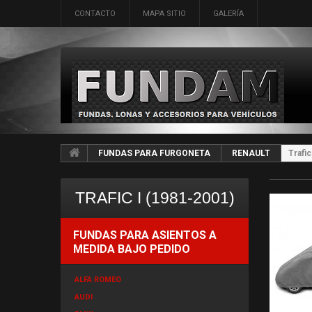
CONTACTO
MAPA SITIO
GALERÍA
FUNDAS PARA FURGONETA
RENAULT
Trafic
TRAFIC I (1981-2001)
FUNDAS PARA ASIENTOS A
MEDIDA BAJO PEDIDO
ALFA ROMEO
AUDI