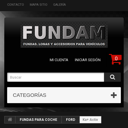
CONTACTO
MAPA SITIO
GALERÍA
0
MI CUENTA
INICIAR SESIÓN
CATEGORÍAS
FUNDAS PARA COCHE
FORD
Ka+ Activ