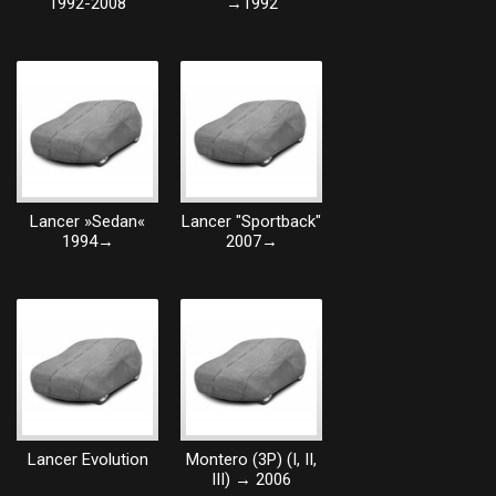
1992-2008
→1992
Lancer »Sedan«
Lancer "Sportback"
1994→
2007→
Lancer Evolution
Montero (3P) (I, II,
III) → 2006