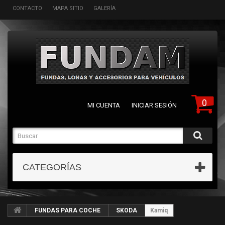
CONTACTO
MAPA SITIO
GALERÍA
0
MI CUENTA
INICIAR SESIÓN
CATEGORÍAS
FUNDAS PARA COCHE
SKODA
Kamiq