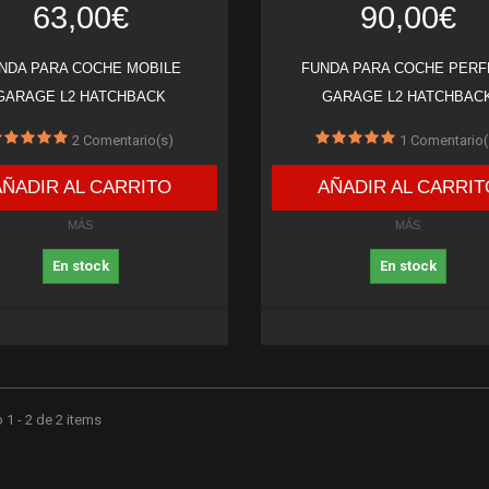
63,00€
90,00€
NDA PARA COCHE MOBILE
FUNDA PARA COCHE PERF
GARAGE L2 HATCHBACK
GARAGE L2 HATCHBAC
2
Comentario(s)
1
Comentario(
AÑADIR AL CARRITO
AÑADIR AL CARRIT
MÁS
MÁS
En stock
En stock
1 - 2 de 2 items