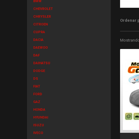
BMW
CHEVROLET
CHRYSLER
Ordenar 
CITROEN
CUPRA
DACIA
Mostrando 
DAEWOO
DAF
DAIHATSU
DODGE
DS
FIAT
FORD
GAZ
HONDA
HYUNDAI
ISUZU
IVECO