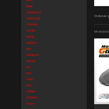
AUDI
BMW
CHEVROLET
Ordenar 
CHRYSLER
CITROEN
CUPRA
Mostrando 
DACIA
DAEWOO
DAF
DAIHATSU
DODGE
DS
FIAT
FORD
GAZ
HONDA
HYUNDAI
ISUZU