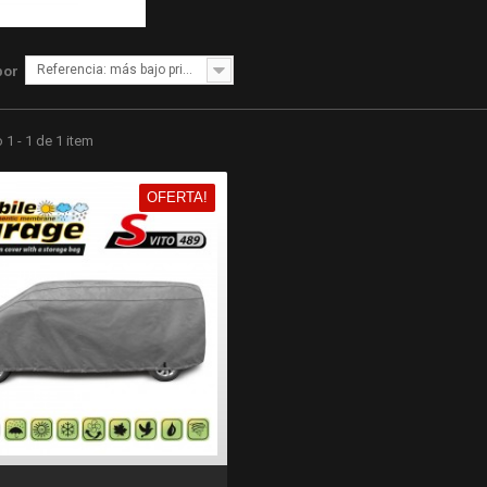
Referencia: más bajo primero
por
1 - 1 de 1 item
OFERTA!