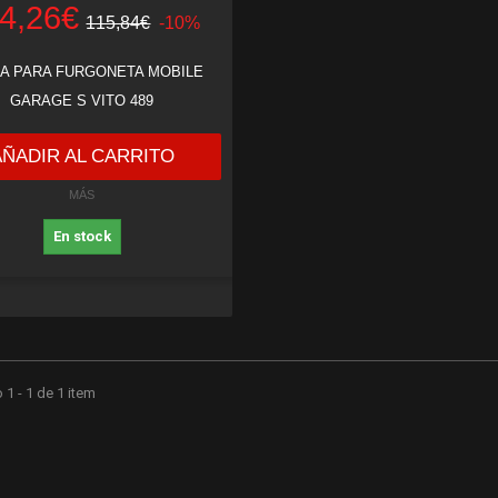
4,26€
115,84€
-10%
A PARA FURGONETA MOBILE
GARAGE S VITO 489
AÑADIR AL CARRITO
MÁS
En stock
1 - 1 de 1 item