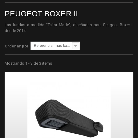
PEUGEOT BOXER II
Las fundas a medida "Tailor Made", diseñadas para Peugeot Boxer II
desde 2014.
Referencia: más bajo primero
Ordenar por
Mostrando 1 - 3 de 3 items