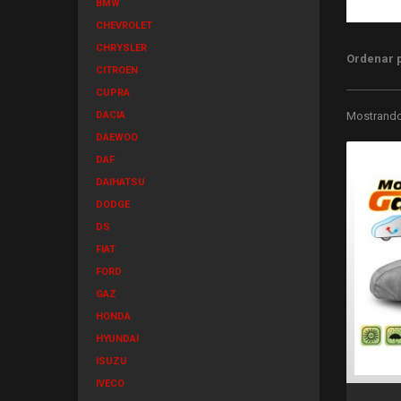
BMW
CHEVROLET
CHRYSLER
Ordenar 
CITROEN
CUPRA
DACIA
Mostrando 
DAEWOO
DAF
DAIHATSU
DODGE
DS
FIAT
FORD
GAZ
HONDA
HYUNDAI
ISUZU
IVECO