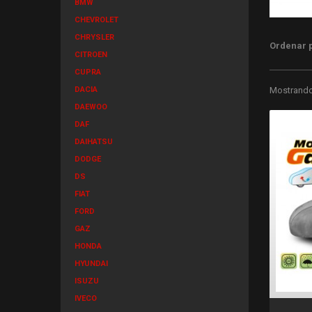
BMW
CHEVROLET
CHRYSLER
Ordenar 
CITROEN
CUPRA
DACIA
Mostrando 
DAEWOO
DAF
DAIHATSU
DODGE
DS
FIAT
FORD
GAZ
HONDA
HYUNDAI
ISUZU
IVECO