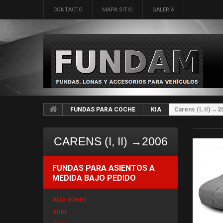
CONTACTO
MAPA SITIO
GALERÍA
FUNDAS PARA COCHE
KIA
Carens (I, II) →2
CARENS (I, II) →2006
FUNDAS PARA ASIENTOS A
MEDIDA BAJO PEDIDO
ALFA ROMEO
AUDI