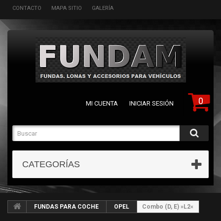
CONTACTO
MAPA SITIO
GALERÍA
0
MI CUENTA
INICIAR SESIÓN
CATEGORÍAS
FUNDAS PARA COCHE
OPEL
Combo (D, E) »L2«