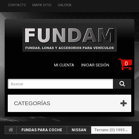
CONTACTO
MAPA SITIO
GALERÍA
0
MI CUENTA
INICIAR SESIÓN
CATEGORÍAS
FUNDAS PARA COCHE
NISSAN
Terrano (II) 1993→