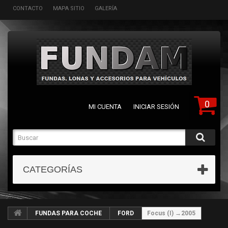
CONTACTO
MAPA SITIO
GALERÍA
0
MI CUENTA
INICIAR SESIÓN
CATEGORÍAS
FUNDAS PARA COCHE
FORD
Focus (I) →2005