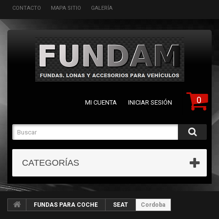
CONTACTO
MAPA SITIO
GALERÍA
0
MI CUENTA
INICIAR SESIÓN
CATEGORÍAS
FUNDAS PARA COCHE
SEAT
Cordoba