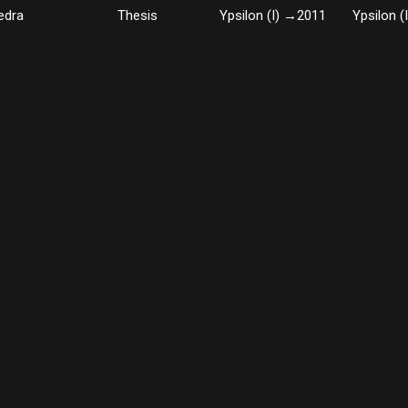
edra
Thesis
Ypsilon (I) →2011
Ypsilon (