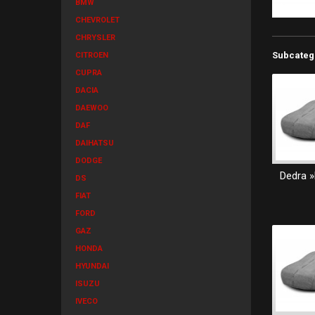
BMW
CHEVROLET
CHRYSLER
Subcateg
CITROEN
CUPRA
DACIA
DAEWOO
DAF
DAIHATSU
DODGE
Dedra »
DS
FIAT
FORD
GAZ
HONDA
HYUNDAI
ISUZU
IVECO