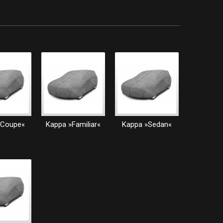
»Coupe«
Kappa »Familiar«
Kappa »Sedan«