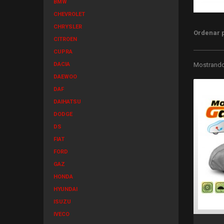
BMW
CHEVROLET
CHRYSLER
Ordenar 
CITROEN
CUPRA
DACIA
Mostrando 
DAEWOO
DAF
DAIHATSU
DODGE
DS
FIAT
FORD
GAZ
HONDA
HYUNDAI
ISUZU
IVECO