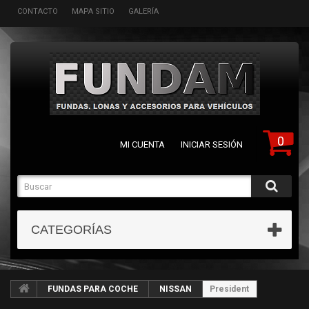
CONTACTO
MAPA SITIO
GALERÍA
0
MI CUENTA
INICIAR SESIÓN
CATEGORÍAS
FUNDAS PARA COCHE
NISSAN
President