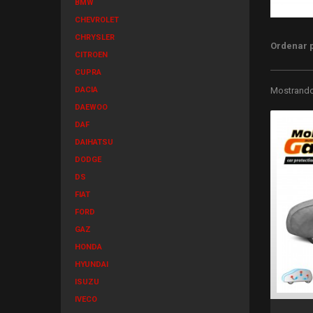
BMW
CHEVROLET
CHRYSLER
Ordenar 
CITROEN
CUPRA
DACIA
Mostrando 
DAEWOO
DAF
DAIHATSU
DODGE
DS
FIAT
FORD
GAZ
HONDA
HYUNDAI
ISUZU
IVECO