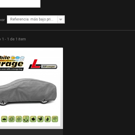
Referencia: más bajo primero
por
1 - 1 de 1 item