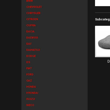
BMW
CHEVROLET
CHRYSLER
Subcateg
CITROEN
CUPRA
DACIA
DAEWOO
DAF
DAIHATSU
DODGE
D
DS
FIAT
FORD
GAZ
HONDA
HYUNDAI
ISUZU
IVECO