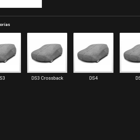
orías
S3
DS3 Crossback
DS4
D