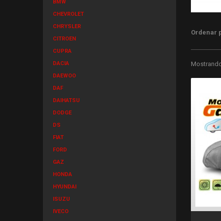
BMW
CHEVROLET
CHRYSLER
Ordenar 
CITROEN
CUPRA
DACIA
Mostrando 
DAEWOO
DAF
DAIHATSU
DODGE
DS
FIAT
FORD
GAZ
HONDA
HYUNDAI
ISUZU
IVECO