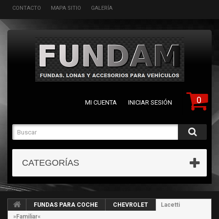
CONTACTO
MAPA SITIO
GALERÍA
0
MI CUENTA
INICIAR SESIÓN
CATEGORÍAS
FUNDAS PARA COCHE
CHEVROLET
Lacetti
»Familiar«