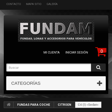
CONTACTO
MAPA SITIO
GALERÍA
0
MI CUENTA
INICIAR SESIÓN
CATEGORÍAS
FUNDAS PARA COCHE
CITROEN
C4 (I) »Sedan«