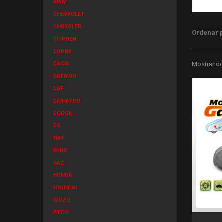
BMW
CHEVROLET
CHRYSLER
Ordenar 
CITROEN
CUPRA
DACIA
Mostrando 
DAEWOO
DAF
DAIHATSU
DODGE
DS
FIAT
FORD
GAZ
HONDA
HYUNDAI
ISUZU
IVECO