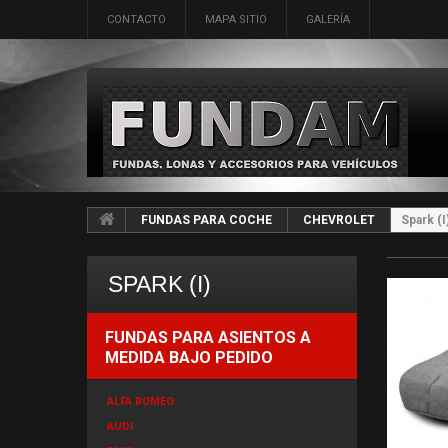
CONTACTO
MAPA SITIO
GALERÍA
FUNDAS PARA COCHE
CHEVROLET
Spark (I
SPARK (I)
FUNDAS PARA ASIENTOS A
MEDIDA BAJO PEDIDO
ALFA ROMEO
AUDI