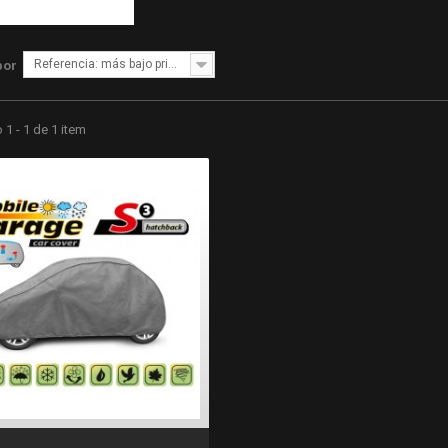
Referencia: más bajo primero
por
1 - 1 de 1 item