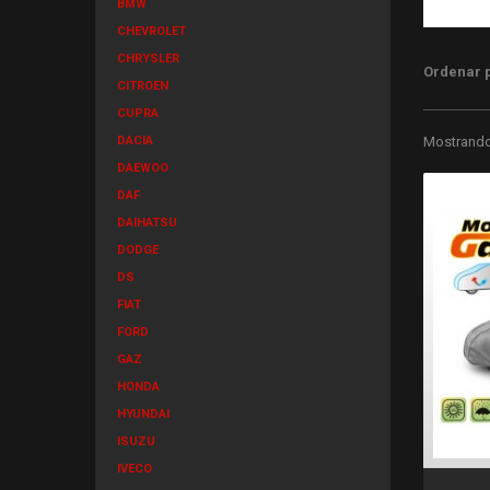
BMW
CHEVROLET
CHRYSLER
Ordenar 
CITROEN
CUPRA
DACIA
Mostrando 
DAEWOO
DAF
DAIHATSU
DODGE
DS
FIAT
FORD
GAZ
HONDA
HYUNDAI
ISUZU
IVECO