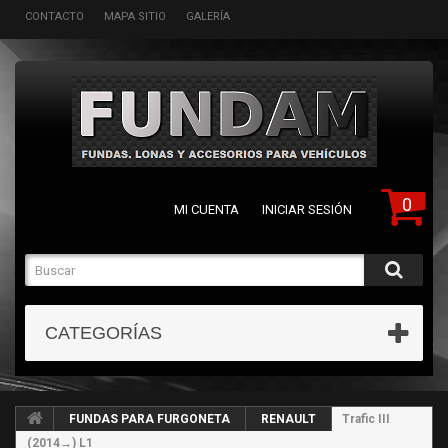
CONTACTO
MAPA SITIO
GALERÍA
0
MI CUENTA
INICIAR SESIÓN
CATEGORÍAS
FUNDAS PARA FURGONETA
RENAULT
Trafic III
(2014→) L1