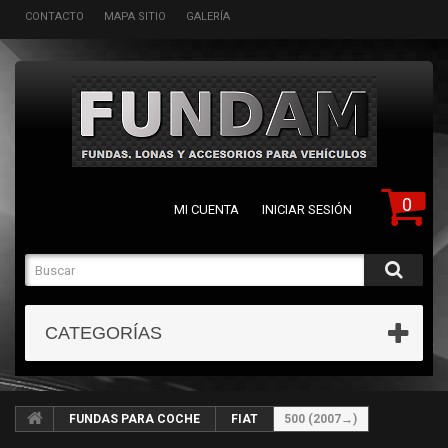
CONTACTO
MAPA SITIO
GALERÍA
0
MI CUENTA
INICIAR SESIÓN
CATEGORÍAS
FUNDAS PARA COCHE
FIAT
500 (2007→)