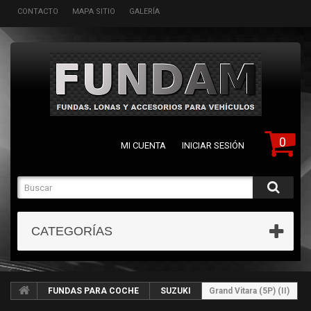
CONTACTO
MAPA SITIO
GALERÍA
0
MI CUENTA
INICIAR SESIÓN
CATEGORÍAS
FUNDAS PARA COCHE
SUZUKI
Grand Vitara (5P) (II)