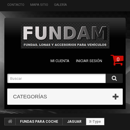
CONTACTO
MAPA SITIO
GALERÍA
0
MI CUENTA
INICIAR SESIÓN
CATEGORÍAS
FUNDAS PARA COCHE
JAGUAR
X-Type