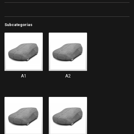
Subcategorías
A1
A2