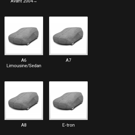
Avant 2004→
A6
A7
Limousine/Sedan
A8
E-tron