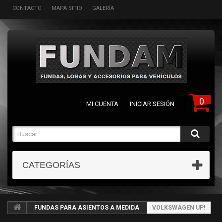
CONTACTO
MAPA SITIO
GALERÍA
0
MI CUENTA
INICIAR SESIÓN
CATEGORÍAS
FUNDAS PARA ASIENTOS A MEDIDA
VOLKSWAGEN UP!