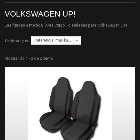
VOLKSWAGEN UP!
Las fundas a medida "Ares Citigo", diseñadas para Volkswagen Up!
Referencia: más bajo primero
Ordenar por
Mostrando 1 - 2 de 2 items