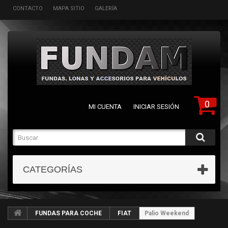
CONTACTO
MAPA SITIO
GALERÍA
0
MI CUENTA
INICIAR SESIÓN
CATEGORÍAS
FUNDAS PARA COCHE
FIAT
Palio Weekend