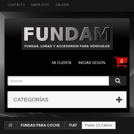
CONTACTO
MAPA SITIO
GALERÍA
0
MI CUENTA
INICIAR SESIÓN
CATEGORÍAS
FUNDAS PARA COCHE
FIAT
Punto (I) Cabrio