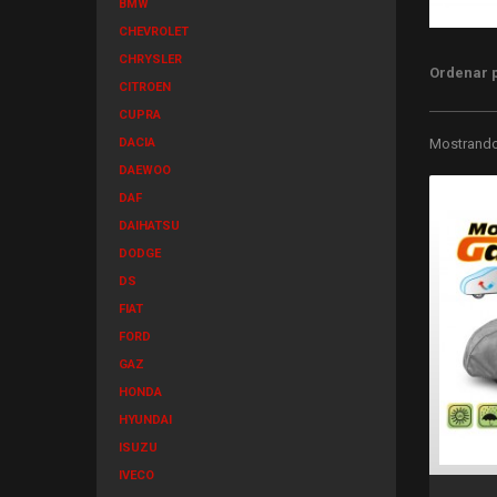
BMW
CHEVROLET
CHRYSLER
Ordenar 
CITROEN
CUPRA
DACIA
Mostrando 
DAEWOO
DAF
DAIHATSU
DODGE
DS
FIAT
FORD
GAZ
HONDA
HYUNDAI
ISUZU
IVECO