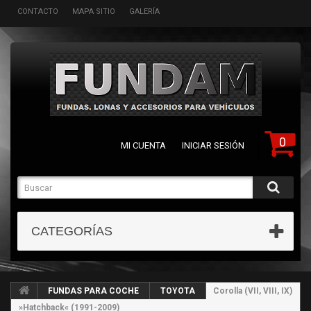
CONTACTO
MAPA SITIO
GALERÍA
0
MI CUENTA
INICIAR SESIÓN
CATEGORÍAS
FUNDAS PARA COCHE
TOYOTA
Corolla (VII, VIII, IX)
»Hatchback« (1991-2009)