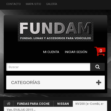
CONTACTO
MAPA SITIO
GALERÍA
0
MI CUENTA
INICIAR SESIÓN
CATEGORÍAS
FUNDAS PARA COCHE
NISSAN
NV200 (e-Combi, e-
Van, EVALIA) 2015→