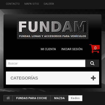
CONTACTO
MAPA SITIO
GALERÍA
0
MI CUENTA
INICIAR SESIÓN
CATEGORÍAS
FUNDAS PARA COCHE
MAZDA
Xedos