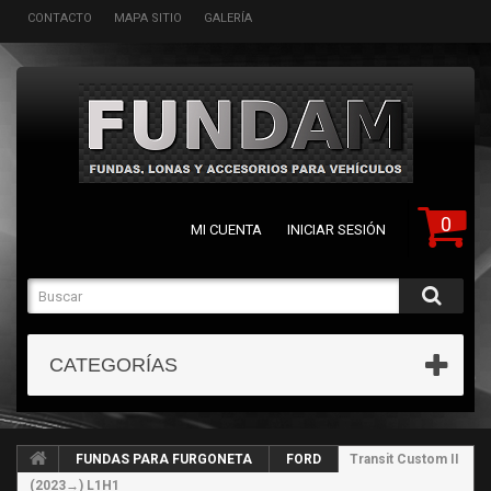
CONTACTO
MAPA SITIO
GALERÍA
0
MI CUENTA
INICIAR SESIÓN
CATEGORÍAS
FUNDAS PARA FURGONETA
FORD
Transit Custom II
(2023→) L1H1