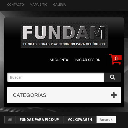
CONTACTO
MAPA SITIO
GALERÍA
0
MI CUENTA
INICIAR SESIÓN
CATEGORÍAS
FUNDAS PARA PICK-UP
VOLKSWAGEN
Amarok