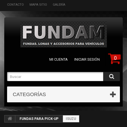
CONTACTO
MAPA SITIO
GALERÍA
0
MI CUENTA
INICIAR SESIÓN
CATEGORÍAS
FUNDAS PARA PICK-UP
ISUZU