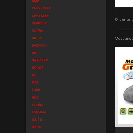
BMW
CHEVROLET
CHRYSLER
Ordenar 
CITROEN
CUPRA
DACIA
Mostrando 
DAEWOO
DAF
DAIHATSU
DODGE
DS
FIAT
FORD
GAZ
HONDA
HYUNDAI
ISUZU
IVECO