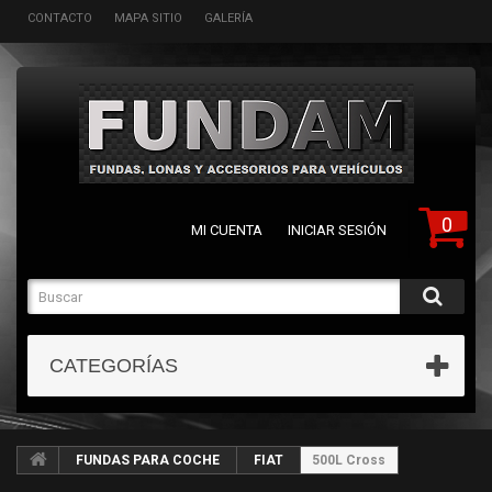
CONTACTO
MAPA SITIO
GALERÍA
0
MI CUENTA
INICIAR SESIÓN
CATEGORÍAS
FUNDAS PARA COCHE
FIAT
500L Cross