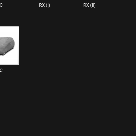
C
RX (I)
RX (II)
C