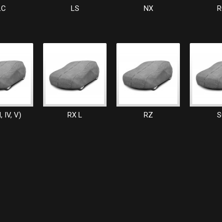
LC
LS
NX
R
I, IV, V)
RX L
RZ
S