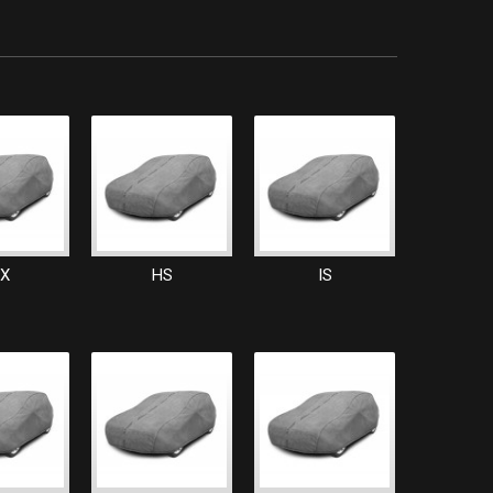
X
HS
IS