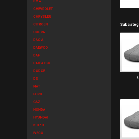
BMW
CHEVROLET
CHRYSLER
Subcateg
CITROEN
CUPRA
DACIA
DAEWOO
DAF
DAIHATSU
DODGE
DS
FIAT
FORD
GAZ
HONDA
HYUNDAI
ISUZU
IVECO