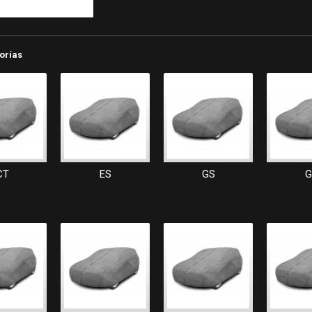
orías
CT
ES
GS
G