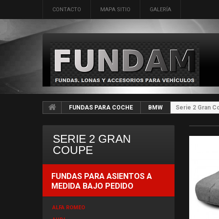
CONTACTO
MAPA SITIO
GALERÍA
FUNDAS PARA COCHE
BMW
Serie 2 Gran C
SERIE 2 GRAN
COUPE
FUNDAS PARA ASIENTOS A
MEDIDA BAJO PEDIDO
ALFA ROMEO