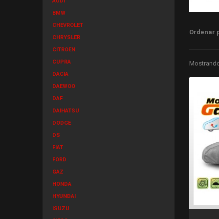
AUDI
BMW
CHEVROLET
Ordenar 
CHRYSLER
CITROEN
CUPRA
Mostrando 
DACIA
DAEWOO
DAF
DAIHATSU
DODGE
DS
FIAT
FORD
GAZ
HONDA
HYUNDAI
ISUZU