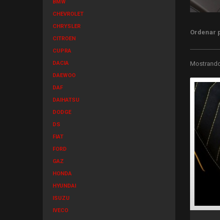
BMW
CHEVROLET
CHRYSLER
Ordenar 
CITROEN
CUPRA
DACIA
Mostrando 
DAEWOO
DAF
DAIHATSU
DODGE
DS
FIAT
FORD
GAZ
HONDA
HYUNDAI
ISUZU
IVECO