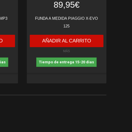
89,95€
 MP3
FUNDA A MEDIDA PIAGGIO X-EVO
125
O
AÑADIR AL CARRITO
MÁS
ias
Tiempo de entrega 15-20 dias