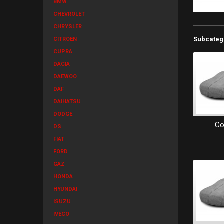
BMW
CHEVROLET
CHRYSLER
Subcateg
CITROEN
CUPRA
DACIA
DAEWOO
DAF
DAIHATSU
DODGE
Co
DS
FIAT
FORD
GAZ
HONDA
HYUNDAI
ISUZU
IVECO