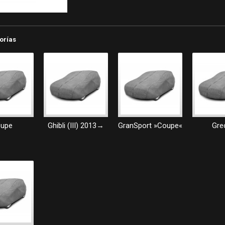
orías
upe
Ghibli (III) 2013→
GranSport »Coupe«
Gre