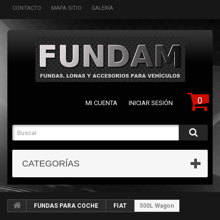
CONTACTO
MAPA SITIO
GALERÍA
0
MI CUENTA
INICIAR SESIÓN
CATEGORÍAS
FUNDAS PARA COCHE
FIAT
500L Wagon