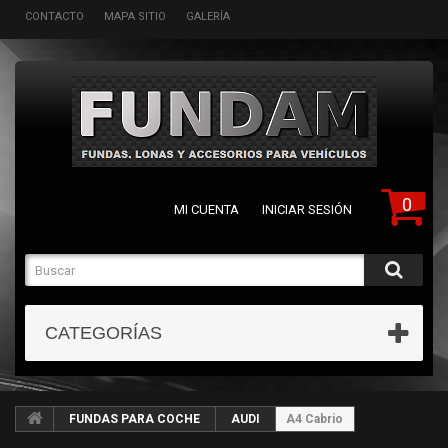
CONTACTO
MAPA SITIO
GALERÍA
0
MI CUENTA
INICIAR SESIÓN
CATEGORÍAS
FUNDAS PARA COCHE
AUDI
A4 Cabrio