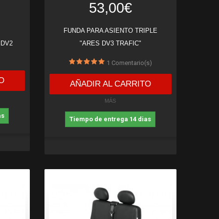
53,00€
FUNDA PARA ASIENTO TRIPLE
 DV2
"ARES DV3 TRAFIC"
1
Comentario(s)
O
AÑADIR AL CARRITO
MÁS
as
Tiempo de entrega 14 dias