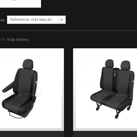
Referencia: más bajo primero
por
1 - 9 de 9 items