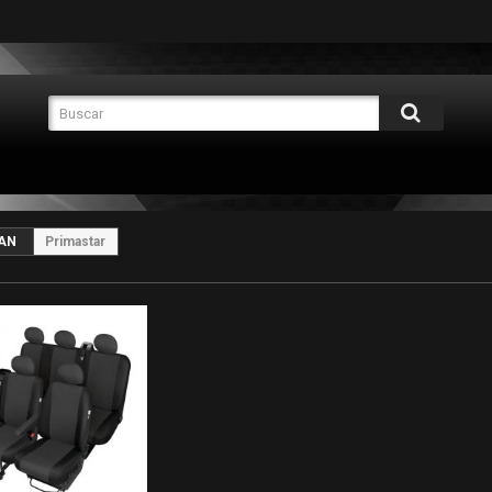
AN
Primastar