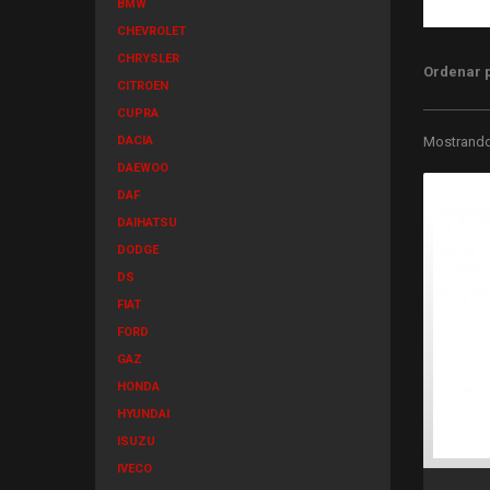
BMW
CHEVROLET
CHRYSLER
Ordenar 
CITROEN
CUPRA
DACIA
Mostrando 
DAEWOO
DAF
DAIHATSU
DODGE
DS
FIAT
FORD
GAZ
HONDA
HYUNDAI
ISUZU
IVECO