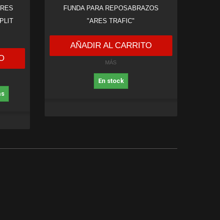
TRES
FUNDA PARA REPOSABRAZOS
PLIT
"ARES TRAFIC"
AÑADIR AL CARRITO
O
MÁS
En stock
as