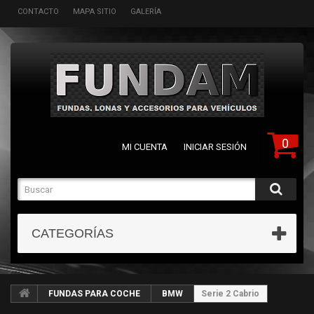
CONTACTO
MAPA SITIO
GALERÍA
0
MI CUENTA
INICIAR SESIÓN
CATEGORÍAS
FUNDAS PARA COCHE
BMW
Serie 2 Cabrio