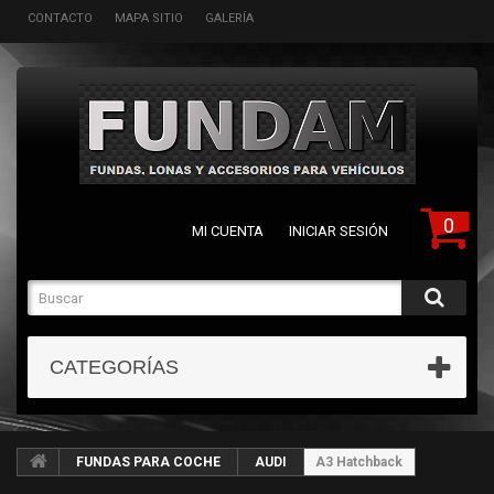
CONTACTO
MAPA SITIO
GALERÍA
0
MI CUENTA
INICIAR SESIÓN
CATEGORÍAS
FUNDAS PARA COCHE
AUDI
A3 Hatchback